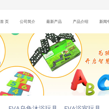
首 页
公司简介
最新产品
产品介绍
新闻
EVA乌龟沐浴玩具，EVA浴室玩具