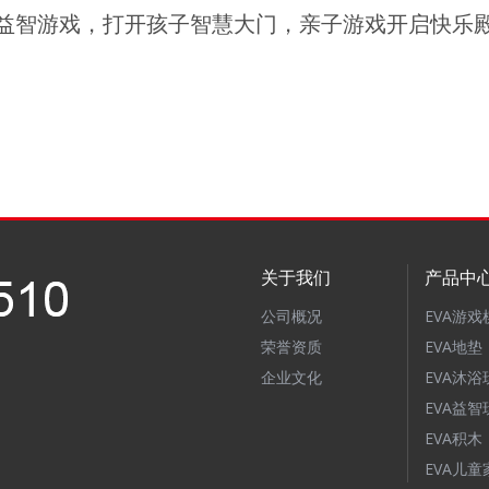
益智游戏，打开孩子智慧大门，亲子游戏开启快乐
关于我们
产品中
公司概况
EVA游戏
荣誉资质
EVA地垫
企业文化
EVA沐浴
EVA益智
EVA积木
EVA儿童