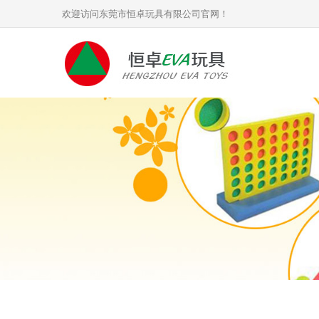
欢迎访问东莞市恒卓玩具有限公司官网！