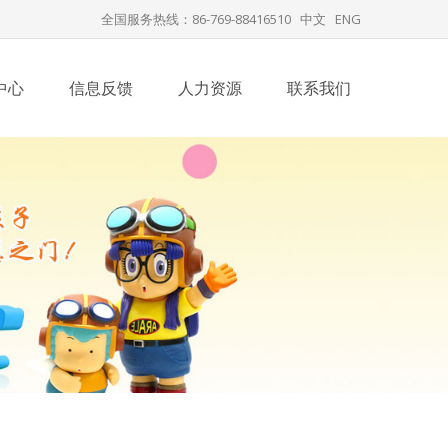
全国服务热线：86-769-88416510
中文
ENG
中心
信息反馈
人力资源
联系我们